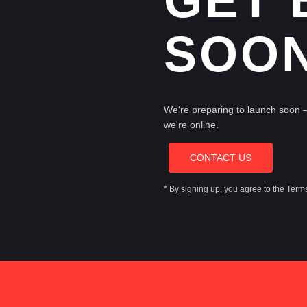
GET 
SOON
We're preparing to launch soon 
we're online.
CONTACT US
* By signing up, you agree to the Terms