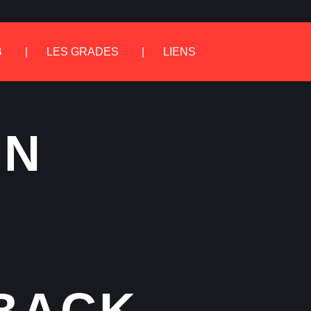
B
LES GRADES
LIENS
N